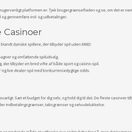
rugervenligt platformen er. Tjek brugergrænsefladen og se, om det er nem
l og gennemføre ind- og udbetalinger.
 Casinoer
andt danske spillere, der tilbyder spil uden MitID:
agner og omfattende spiludvalg.
, der tilbyder en bred vifte af både sport og casino-spil.
 og live dealer-spil med konkurrencedygtige odds.
svarligt. Sæt et budget for dig selv, og hold dig til det. De fleste casinoer ti
under indbetalingsgrænser, tabsgrænser og selvudelukkelse.