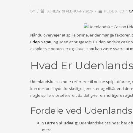
BY
/
SUNDAY, 01 FEBRUARY 2026
/
PUBLISHED IN
CA
Når du overvejer at spille online, er der mange faktorer, 
uden NemID
og uden at bruge MitID. Udenlandske casinoer
eksplosive bonusser og tilbud, som kan være svære at 
Hvad Er Udenlands
Udenlandske casinoer refererer til online spilplatforme,
kan derfor tilbyde forskellige tjenester og vilkår end der
nogle spillere præfererer, da det giver en hurtigere regis
Fordele ved Udenlands
Større Spiludvalg:
Udenlandske casinoer har ofte 
mere.