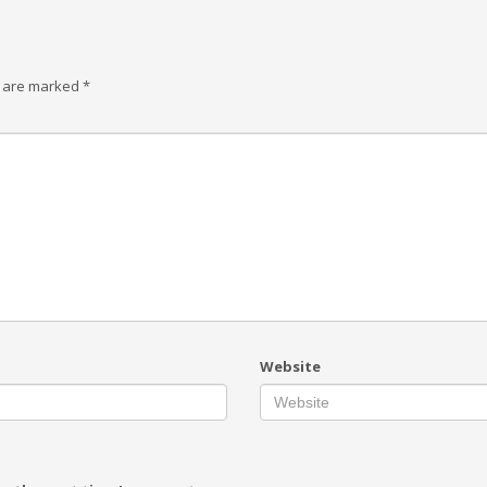
s are marked
*
Website