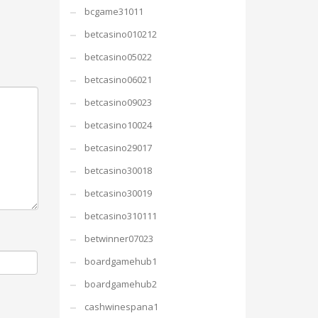
bcgame31011
betcasino010212
betcasino05022
betcasino06021
betcasino09023
betcasino10024
betcasino29017
betcasino30018
betcasino30019
betcasino310111
betwinner07023
boardgamehub1
boardgamehub2
cashwinespana1