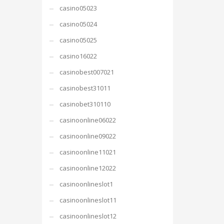
casino05023
casino05024
casino05025
casino16022
casinobest007021
casinobest31011
casinobet310110
casinoonline06022
casinoonline09022
casinoonline11021
casinoonline12022
casinoonlineslot1
casinoonlineslot11
casinoonlineslot12