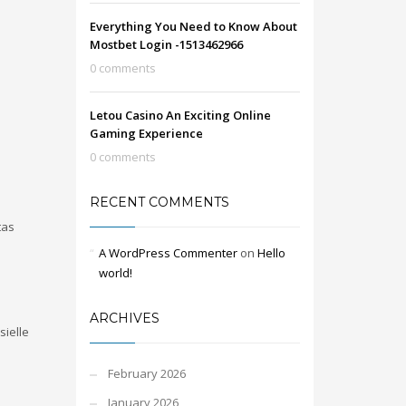
Everything You Need to Know About
Mostbet Login -1513462966
0 comments
Letou Casino An Exciting Online
Gaming Experience
0 comments
RECENT COMMENTS
tas
A WordPress Commenter
on
Hello
world!
ARCHIVES
sielle
February 2026
January 2026