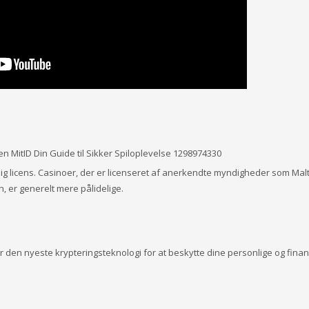
ldig licens. Casinoer, der er licenseret af anerkendte myndigheder som Mal
, er generelt mere pålidelige.
er den nyeste krypteringsteknologi for at beskytte dine personlige og finan