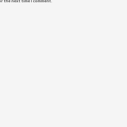
or the next time I comment.