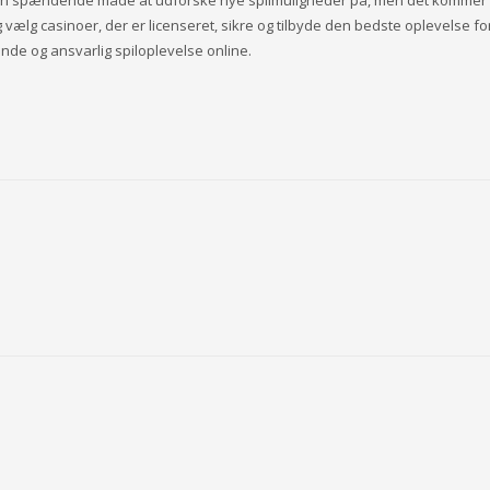
 en spændende måde at udforske nye spilmuligheder på, men det kommer 
 vælg casinoer, der er licenseret, sikre og tilbyde den bedste oplevelse fo
de og ansvarlig spiloplevelse online.