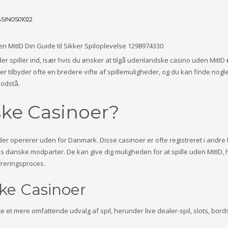
SINOS01022
der spiller ind, især hvis du ønsker at tilgå udenlandske casino uden MitID
 tilbyder ofte en bredere vifte af spillemuligheder, og du kan finde nogle 
modstå.
ke Casinoer?
 der opererer uden for Danmark. Disse casinoer er ofte registreret i andre
es danske modparter. De kan give dig muligheden for at spille uden MitID, h
treringsproces.
ke Casinoer
et mere omfattende udvalg af spil, herunder live dealer-spil, slots, bords