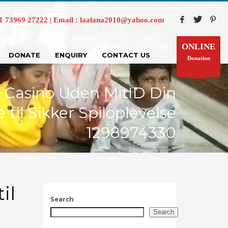
73969 27222 | Email : laalana2010@yahoo.com
ONLINE
DONATE
ENQUIRY
CONTACT US
Donation
 Casino Uden MitID Din
 til Sikker Spiloplevelse
1298974330
il
Search
Search