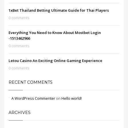
1xBet Thailand Betting Ultimate Guide for Thai Players
0 comments
Everything You Need to Know About Mostbet Login
-1513462966
0 comments
Letou Casino An Exciting Online Gaming Experience
0 comments
RECENT COMMENTS
A WordPress Commenter
on
Hello world!
ARCHIVES