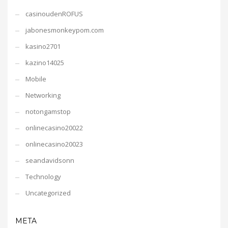
casinoudenROFUS
jabonesmonkeypom.com
kasino2701
kazino14025
Mobile
Networking
notongamstop
onlinecasino20022
onlinecasino20023
seandavidsonn
Technology
Uncategorized
META