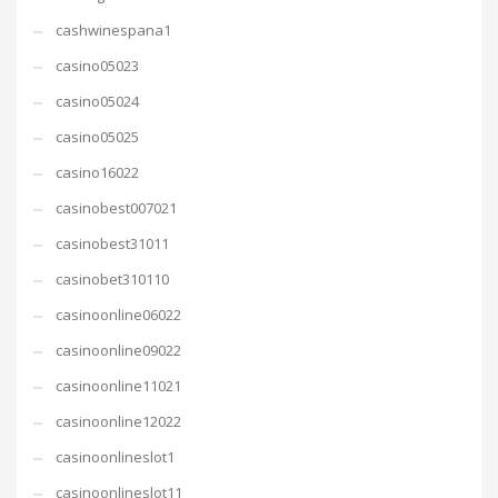
cashwinespana1
casino05023
casino05024
casino05025
casino16022
casinobest007021
casinobest31011
casinobet310110
casinoonline06022
casinoonline09022
casinoonline11021
casinoonline12022
casinoonlineslot1
casinoonlineslot11