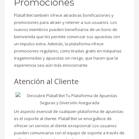
Promociones
Platall Bet también ofrece atractivas bonificaciones y
promociones para atraer y retener a sus usuarios. Los
nuevos miembros pueden beneficiarse de un bono de
bienvenida que les permite comenzar sus apuestas con
un impulso extra. Además, la plataforma ofrece
promociones regulares, como tiradas gratis en máquinas
tragamonedas y apuestas sin riesgo, que hacen que la
experiencia sea aún más emocionante.
Atención al Cliente
Un aspecto esencial de cualquier plataforma de apuestas
es el soporte al cliente. Platall Bet se enorgullece de
ofrecer un servicio al cliente excepcional. Los usuarios
pueden comunicarse con el equipo de soporte a través de