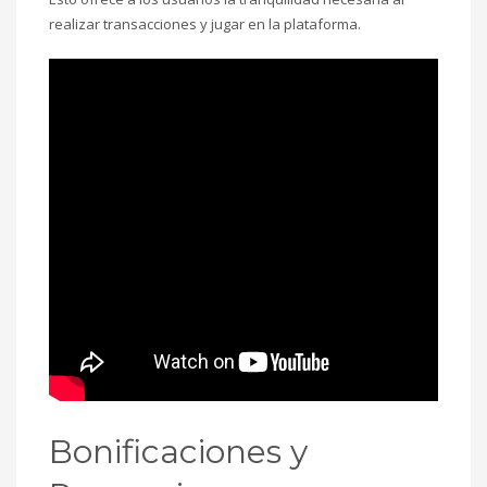
realizar transacciones y jugar en la plataforma.
Bonificaciones y