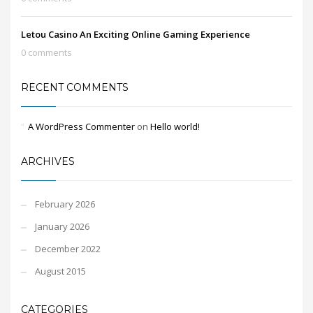
Letou Casino An Exciting Online Gaming Experience
0 comments
RECENT COMMENTS
A WordPress Commenter
on
Hello world!
ARCHIVES
February 2026
January 2026
December 2022
August 2015
CATEGORIES