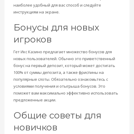
наиболее удобный для вас способ и следуйте
инструкциям на экране.
Бонусы для новых
игроков
Гет Икс Казино предлагает множество бонусов для
новых пользователей. Обычно это приветственный
бонус на первый депозит, который может достигать
100% от суммы депозита, а также фриспины на
популярные слоты. Обязательно ознакомьтесь с
условиями получения и отыгрыша бонусов. Это
поможет вам максимально эффективно использовать
предложенные акции.
Общие советы для
новичков