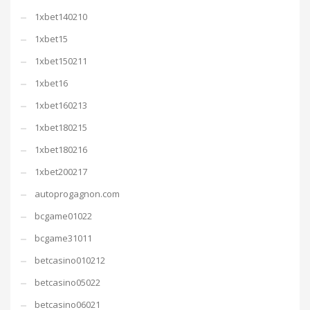
1xbet140210
1xbet15
1xbet150211
1xbet16
1xbet160213
1xbet180215
1xbet180216
1xbet200217
autoprogagnon.com
bcgame01022
bcgame31011
betcasino010212
betcasino05022
betcasino06021