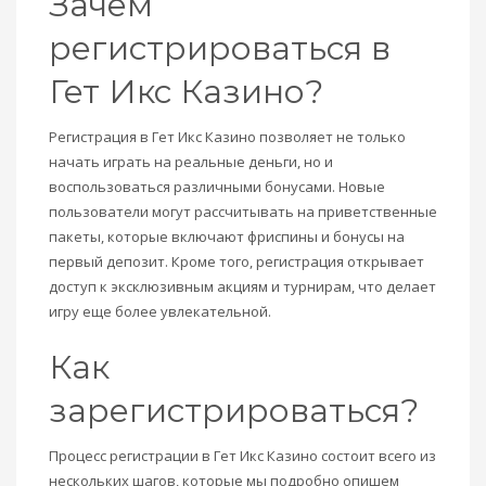
Зачем
регистрироваться в
Гет Икс Казино?
Регистрация в Гет Икс Казино позволяет не только
начать играть на реальные деньги, но и
воспользоваться различными бонусами. Новые
пользователи могут рассчитывать на приветственные
пакеты, которые включают фриспины и бонусы на
первый депозит. Кроме того, регистрация открывает
доступ к эксклюзивным акциям и турнирам, что делает
игру еще более увлекательной.
Как
зарегистрироваться?
Процесс регистрации в Гет Икс Казино состоит всего из
нескольких шагов, которые мы подробно опишем