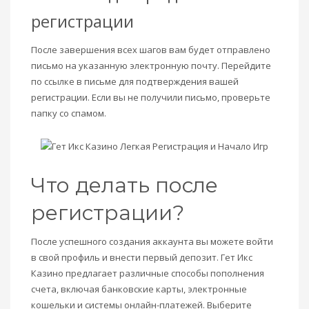
регистрации
После завершения всех шагов вам будет отправлено
письмо на указанную электронную почту. Перейдите
по ссылке в письме для подтверждения вашей
регистрации. Если вы не получили письмо, проверьте
папку со спамом.
Что делать после
регистрации?
После успешного создания аккаунта вы можете войти
в свой профиль и внести первый депозит. Гет Икс
Казино предлагает различные способы пополнения
счета, включая банковские карты, электронные
кошельки и системы онлайн-платежей. Выберите