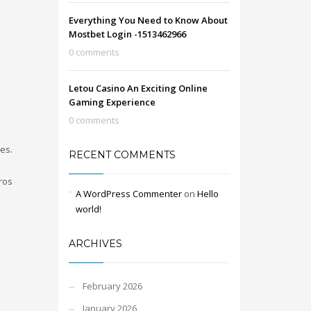
Everything You Need to Know About
Mostbet Login -1513462966
0 comments
Letou Casino An Exciting Online
Gaming Experience
0 comments
es.
RECENT COMMENTS
ros
A WordPress Commenter
on
Hello
world!
ARCHIVES
February 2026
January 2026