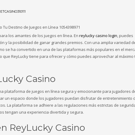
ETCASINO310111
ara los amantes de los juegos en línea. En
reylucky casino login
, puedes
ón y la posibilidad de ganar grandes premios. Con una amplia variedad d
no se ha convertido en una de las plataformas más populares en el mer
 lo que ReyLucky tiene para ofrecer y cómo puedes aprovechar al máximo 
yLucky Casino
na plataforma de juegos en línea segura y emocionante para jugadores de
rear un espacio donde los jugadores puedan disfrutar de entretenimiento d
os. La plataforma se adhiere a las regulaciones más estrictas de segurid
os tengan una experiencia divertida y segura.
en ReyLucky Casino