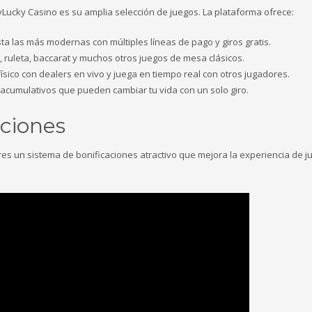
eyLucky Casino es su amplia selección de juegos. La plataforma ofrece:
ta las más modernas con múltiples líneas de pago y giros gratis.
, ruleta, baccarat y muchos otros juegos de mesa clásicos.
ísico con dealers en vivo y juega en tiempo real con otros jugadores.
acumulativos que pueden cambiar tu vida con un solo giro.
ciones
es un sistema de bonificaciones atractivo que mejora la experiencia de j