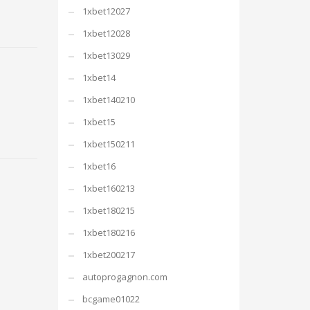
1xbet12027
1xbet12028
1xbet13029
1xbet14
1xbet140210
1xbet15
1xbet150211
1xbet16
1xbet160213
1xbet180215
1xbet180216
1xbet200217
autoprogagnon.com
bcgame01022