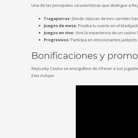
Una de las principales características que distingue a R
Tragaperras:
Desde clásicas de tres carretes has
Juegos de mesa:
Prueba tu suerte en el blackjack
Juegos en vivo:
Vive la experiencia de un casino f
Progresivos:
Participa en emocionantes jackpots 
Bonificaciones y promo
ReyLucky Casino se enorgullece de ofrecer a sus jugador
Esto incluye: