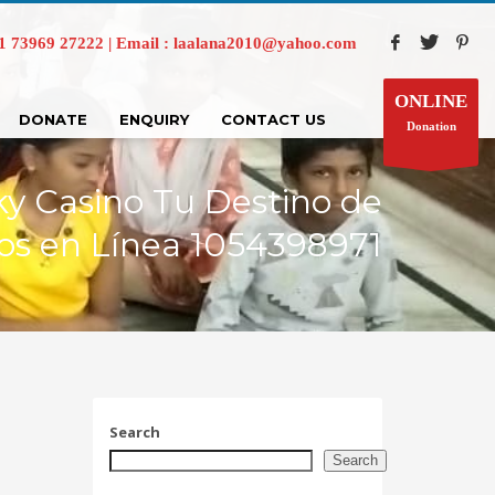
73969 27222 | Email : laalana2010@yahoo.com
ONLINE
DONATE
ENQUIRY
CONTACT US
Donation
y Casino Tu Destino de
os en Línea 1054398971
Search
Search